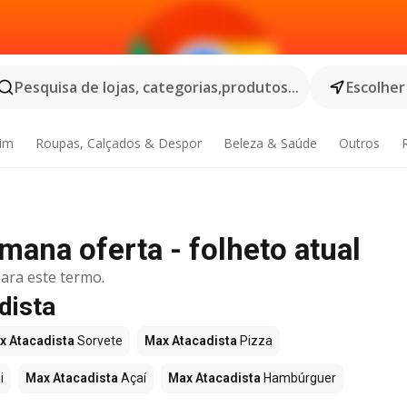
Pesquisa de lojas, categorias,produtos...
Escolher
dim
Roupas, Calçados & Despor
Beleza & Saúde
Outros
mana oferta - folheto atual
ara este termo.
dista
x Atacadista
Sorvete
Max Atacadista
Pizza
i
Max Atacadista
Açaí
Max Atacadista
Hambúrguer