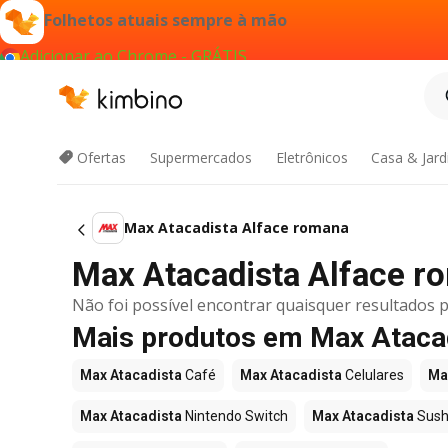
Folhetos atuais sempre à mão
Adicionar ao Chrome - GRÁTIS
Ofertas
Supermercados
Eletrônicos
Casa & Jar
Max Atacadista Alface romana
Max Atacadista Alface ro
Não foi possível encontrar quaisquer resultados p
Mais produtos em Max Ataca
Max Atacadista
Café
Max Atacadista
Celulares
Ma
Max Atacadista
Nintendo Switch
Max Atacadista
Sush