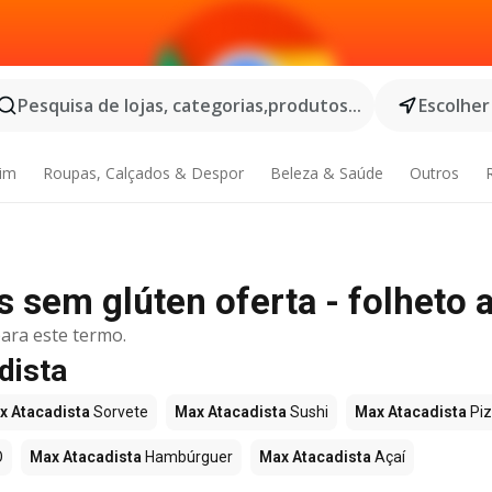
Pesquisa de lojas, categorias,produtos...
Escolher
dim
Roupas, Calçados & Despor
Beleza & Saúde
Outros
 sem glúten oferta - folheto a
ara este termo.
dista
x Atacadista
Sorvete
Max Atacadista
Sushi
Max Atacadista
Pi
O
Max Atacadista
Hambúrguer
Max Atacadista
Açaí