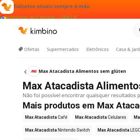
Folhetos atuais sempre à mão
Adicionar ao Chrome - GRÁTIS
Ofertas
Supermercados
Eletrônicos
Casa & Jar
Max Atacadista Alimentos sem glúten
Max Atacadista Alimentos
Não foi possível encontrar quaisquer resultados p
Mais produtos em Max Ataca
Max Atacadista
Café
Max Atacadista
Celulares
Ma
Max Atacadista
Nintendo Switch
Max Atacadista
LEG