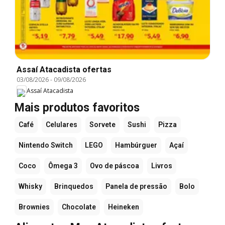
Assaí Atacadista ofertas
03/08/2026
-
09/08/2026
Assaí Atacadista
Mais produtos favoritos
Café
Celulares
Sorvete
Sushi
Pizza
Nintendo Switch
LEGO
Hambúrguer
Açaí
Coco
Ômega 3
Ovo de páscoa
Livros
Whisky
Brinquedos
Panela de pressão
Bolo
Brownies
Chocolate
Heineken