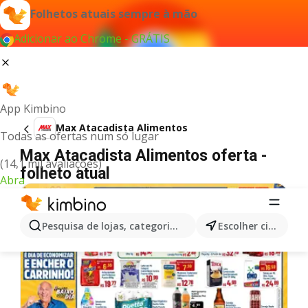
Folhetos atuais sempre à mão
Adicionar ao Chrome - GRÁTIS
App Kimbino
Max Atacadista Alimentos
Todas as ofertas num só lugar
Max Atacadista Alimentos oferta -
(14,1 mil avaliações)
folheto atual
Abra
Pesquisa de lojas, categorias,produtos...
Escolher cidade