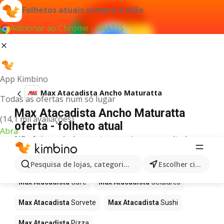
Folhetos atuais sempre à mão
Adicionar ao Chrome - GRÁTIS
App Kimbino
Max Atacadista Ancho Maturatta
Todas as ofertas num só lugar
Max Atacadista Ancho Maturatta
(14,1 mil avaliações)
oferta - folheto atual
Abra
Não foi possível encontrar quaisquer resultados
para este termo.
Mais produtos em Max Atacadista
Pesquisa de lojas, categorias,produtos...
Escolher cidade
Max Atacadista
Café
Max Atacadista
Celulares
Max Atacadista
Sorvete
Max Atacadista
Sushi
Max Atacadista
Pizza