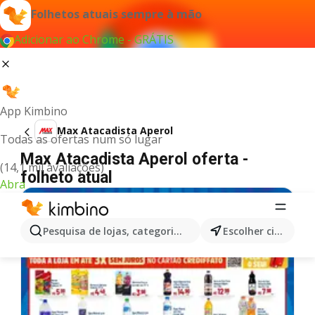
Folhetos atuais sempre à mão
Adicionar ao Chrome - GRÁTIS
App Kimbino
Max Atacadista Aperol
Todas as ofertas num só lugar
Max Atacadista Aperol oferta -
(14,1 mil avaliações)
folheto atual
Abra
Pesquisa de lojas, categorias,produtos...
Escolher cidade