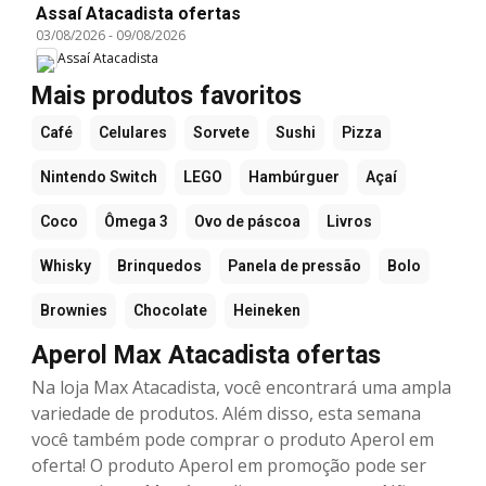
Assaí Atacadista ofertas
03/08/2026
-
09/08/2026
Assaí Atacadista
Mais produtos favoritos
Café
Celulares
Sorvete
Sushi
Pizza
Nintendo Switch
LEGO
Hambúrguer
Açaí
Coco
Ômega 3
Ovo de páscoa
Livros
Whisky
Brinquedos
Panela de pressão
Bolo
Brownies
Chocolate
Heineken
Aperol Max Atacadista ofertas
Na loja Max Atacadista, você encontrará uma ampla
variedade de produtos. Além disso, esta semana
você também pode comprar o produto Aperol em
oferta! O produto Aperol em promoção pode ser