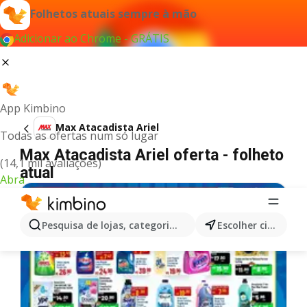
Folhetos atuais sempre à mão
Adicionar ao Chrome - GRÁTIS
App Kimbino
Max Atacadista Ariel
Todas as ofertas num só lugar
Max Atacadista Ariel oferta - folheto
(14,1 mil avaliações)
atual
Abra
Pesquisa de lojas, categorias,produtos...
Escolher cidade