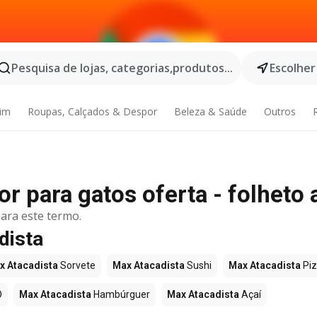
Pesquisa de lojas, categorias,produtos...
Escolher
dim
Roupas, Calçados & Despor
Beleza & Saúde
Outros
 para gatos oferta - folheto 
ara este termo.
dista
x Atacadista
Sorvete
Max Atacadista
Sushi
Max Atacadista
Pi
O
Max Atacadista
Hambúrguer
Max Atacadista
Açaí