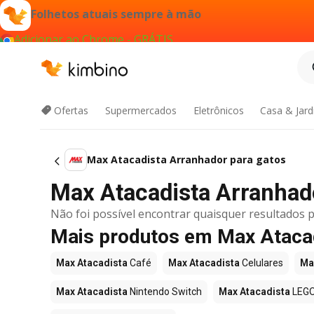
Folhetos atuais sempre à mão
Adicionar ao Chrome - GRÁTIS
Ofertas
Supermercados
Eletrônicos
Casa & Jar
Max Atacadista Arranhador para gatos
Max Atacadista Arranhador
Não foi possível encontrar quaisquer resultados p
Mais produtos em Max Ataca
Max Atacadista
Café
Max Atacadista
Celulares
Ma
Max Atacadista
Nintendo Switch
Max Atacadista
LEG