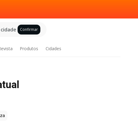
 cidade
Confirmar
Revista
Produtos
Cidades
atual
zza