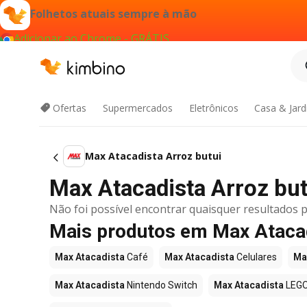
Folhetos atuais sempre à mão
Adicionar ao Chrome - GRÁTIS
Ofertas
Supermercados
Eletrônicos
Casa & Jar
Max Atacadista Arroz butui
Max Atacadista Arroz butu
Não foi possível encontrar quaisquer resultados p
Mais produtos em Max Ataca
Max Atacadista
Café
Max Atacadista
Celulares
Ma
Max Atacadista
Nintendo Switch
Max Atacadista
LEG