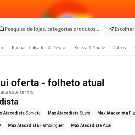
Pesquisa de lojas, categorias,produtos...
Escolher
dim
Roupas, Calçados & Despor
Beleza & Saúde
Outros
i oferta - folheto atual
ara este termo.
dista
x Atacadista
Sorvete
Max Atacadista
Sushi
Max Atacadista
Pi
O
Max Atacadista
Hambúrguer
Max Atacadista
Açaí