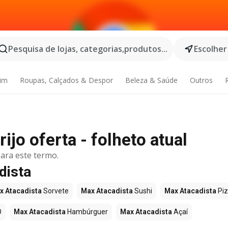
Pesquisa de lojas, categorias,produtos...
Escolher
dim
Roupas, Calçados & Despor
Beleza & Saúde
Outros
ijo oferta - folheto atual
ara este termo.
dista
x Atacadista
Sorvete
Max Atacadista
Sushi
Max Atacadista
Pi
O
Max Atacadista
Hambúrguer
Max Atacadista
Açaí