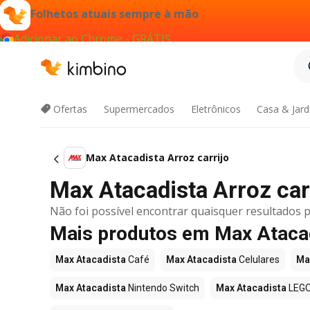
Folhetos atuais sempre à mão
Adicionar ao Chrome - GRÁTIS
Ofertas
Supermercados
Eletrônicos
Casa & Jar
Max Atacadista Arroz carrijo
Max Atacadista Arroz carr
Não foi possível encontrar quaisquer resultados p
Mais produtos em Max Ataca
Max Atacadista
Café
Max Atacadista
Celulares
Ma
Max Atacadista
Nintendo Switch
Max Atacadista
LEG