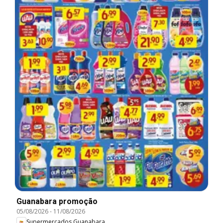
Guanabara promoção
05/08/2026
-
11/08/2026
Supermercados Guanabara