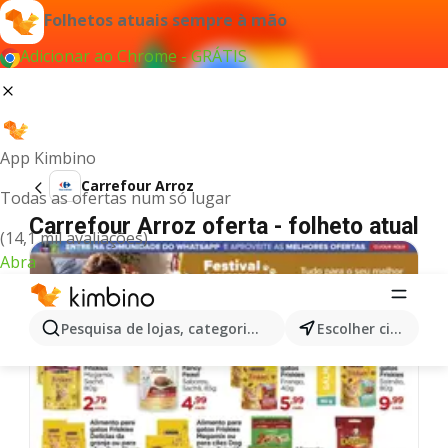
Folhetos atuais sempre à mão
Adicionar ao Chrome - GRÁTIS
App Kimbino
Carrefour Arroz
Todas as ofertas num só lugar
Carrefour Arroz oferta - folheto atual
(14,1 mil avaliações)
Abra
Pesquisa de lojas, categorias,produtos...
Escolher cidade