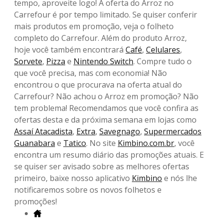
tempo, aproveite logo! A oferta do Arroz no
Carrefour é por tempo limitado. Se quiser conferir
mais produtos em promoção, veja o folheto
completo do Carrefour. Além do produto Arroz,
hoje você também encontrará
Café
,
Celulares
,
Sorvete
,
Pizza
e
Nintendo Switch
. Compre tudo o
que você precisa, mas com economia! Não
encontrou o que procurava na oferta atual do
Carrefour? Não achou o Arroz em promoção? Não
tem problema! Recomendamos que você confira as
ofertas desta e da próxima semana em lojas como
Assaí Atacadista
,
Extra
,
Savegnago
,
Supermercados
Guanabara
e
Tatico
. No site
Kimbino.com.br
, você
encontra um resumo diário das promoções atuais. E
se quiser ser avisado sobre as melhores ofertas
primeiro, baixe nosso aplicativo
Kimbino
e nós lhe
notificaremos sobre os novos folhetos e
promoções!