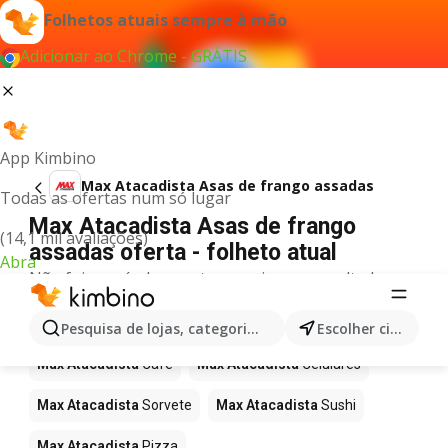
Folhetos atuais sempre à mão
Adicionar ao Chrome - GRÁTIS
App Kimbino
Max Atacadista Asas de frango assadas
Todas as ofertas num só lugar
Max Atacadista Asas de frango
(14,1 mil avaliações)
assadas oferta - folheto atual
Abra
Não foi possível encontrar quaisquer resultados
para este termo.
Mais produtos em Max Atacadista
Pesquisa de lojas, categorias,produtos...
Escolher cidade
Max Atacadista
Café
Max Atacadista
Celulares
Max Atacadista
Sorvete
Max Atacadista
Sushi
Max Atacadista
Pizza