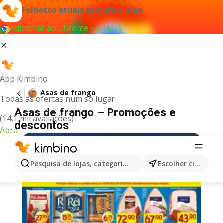
Folhetos atuais sempre à mão
Adicionar ao Chrome - GRÁTIS
App Kimbino
Asas de frango
Todas as ofertas num só lugar
Asas de frango – Promoções e
(14,1 mil avaliações)
descontos
Abra
Pesquisa de lojas, categorias,produtos...
Escolher cidade