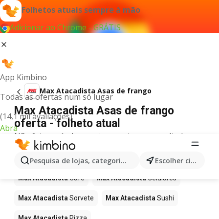
Folhetos atuais sempre à mão
Adicionar ao Chrome - GRÁTIS
App Kimbino
Max Atacadista Asas de frango
Todas as ofertas num só lugar
Max Atacadista Asas de frango
(14,1 mil avaliações)
oferta - folheto atual
Abra
Não foi possível encontrar quaisquer resultados
para este termo.
Mais produtos em Max Atacadista
Pesquisa de lojas, categorias,produtos...
Escolher cidade
Max Atacadista
Café
Max Atacadista
Celulares
Max Atacadista
Sorvete
Max Atacadista
Sushi
Max Atacadista
Pizza