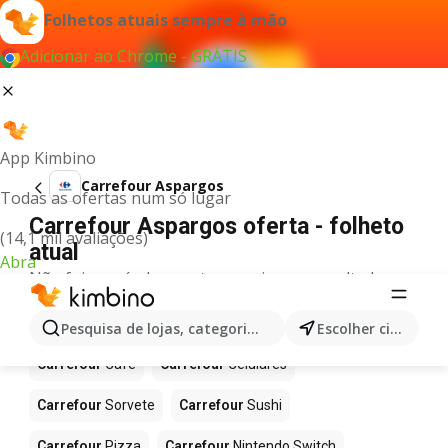
Folhetos atuais sempre à mão
Adicionar ao Chrome - GRÁTIS
App Kimbino
Carrefour Aspargos
Todas as ofertas num só lugar
Carrefour Aspargos oferta - folheto
(14,1 mil avaliações)
atual
Abra
Não foi possível encontrar quaisquer resultados
para este termo.
Mais produtos em Carrefour
Pesquisa de lojas, categorias,produtos...
Escolher cidade
Carrefour
Café
Carrefour
Celulares
Carrefour
Sorvete
Carrefour
Sushi
Carrefour
Pizza
Carrefour
Nintendo Switch