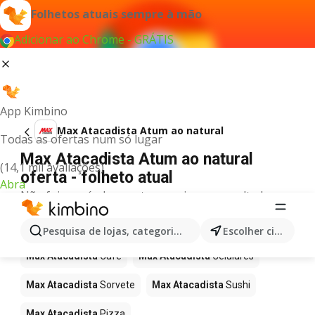
Folhetos atuais sempre à mão
Adicionar ao Chrome - GRÁTIS
App Kimbino
Max Atacadista Atum ao natural
Todas as ofertas num só lugar
Max Atacadista Atum ao natural
(14,1 mil avaliações)
oferta - folheto atual
Abra
Não foi possível encontrar quaisquer resultados
para este termo.
Mais produtos em Max Atacadista
Pesquisa de lojas, categorias,produtos...
Escolher cidade
Max Atacadista
Café
Max Atacadista
Celulares
Max Atacadista
Sorvete
Max Atacadista
Sushi
Max Atacadista
Pizza