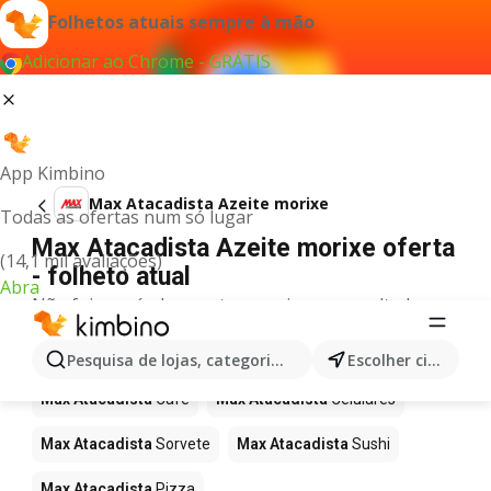
Folhetos atuais sempre à mão
Adicionar ao Chrome - GRÁTIS
App Kimbino
Max Atacadista Azeite morixe
Todas as ofertas num só lugar
Max Atacadista Azeite morixe oferta
(14,1 mil avaliações)
- folheto atual
Abra
Não foi possível encontrar quaisquer resultados
para este termo.
Mais produtos em Max Atacadista
Pesquisa de lojas, categorias,produtos...
Escolher cidade
Max Atacadista
Café
Max Atacadista
Celulares
Max Atacadista
Sorvete
Max Atacadista
Sushi
Max Atacadista
Pizza