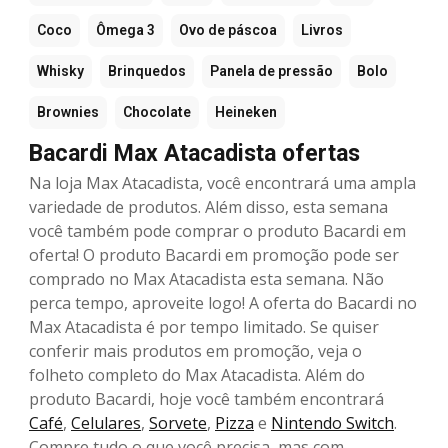
Coco
Ômega 3
Ovo de páscoa
Livros
Whisky
Brinquedos
Panela de pressão
Bolo
Brownies
Chocolate
Heineken
Bacardi Max Atacadista ofertas
Na loja Max Atacadista, você encontrará uma ampla
variedade de produtos. Além disso, esta semana
você também pode comprar o produto Bacardi em
oferta! O produto Bacardi em promoção pode ser
comprado no Max Atacadista esta semana. Não
perca tempo, aproveite logo! A oferta do Bacardi no
Max Atacadista é por tempo limitado. Se quiser
conferir mais produtos em promoção, veja o
folheto completo do Max Atacadista. Além do
produto Bacardi, hoje você também encontrará
Café
,
Celulares
,
Sorvete
,
Pizza
e
Nintendo Switch
.
Compre tudo o que você precisa, mas com