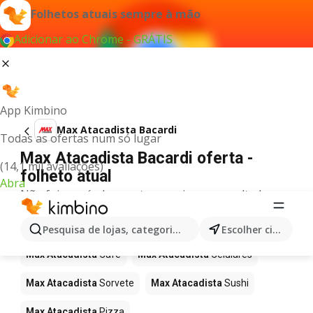
Folhetos atuais sempre à mão
Adicionar ao Chrome - GRÁTIS
App Kimbino
Max Atacadista Bacardi
Todas as ofertas num só lugar
Max Atacadista Bacardi oferta -
(14,1 mil avaliações)
folheto atual
Abra
Não foi possível encontrar quaisquer resultados
para este termo.
Mais produtos em Max Atacadista
Pesquisa de lojas, categorias,produtos...
Escolher cidade
Max Atacadista
Café
Max Atacadista
Celulares
Max Atacadista
Sorvete
Max Atacadista
Sushi
Max Atacadista
Pizza