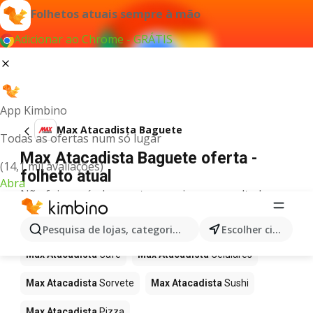
Folhetos atuais sempre à mão
Adicionar ao Chrome - GRÁTIS
App Kimbino
Max Atacadista Baguete
Todas as ofertas num só lugar
Max Atacadista Baguete oferta -
(14,1 mil avaliações)
folheto atual
Abra
Não foi possível encontrar quaisquer resultados
para este termo.
Mais produtos em Max Atacadista
Pesquisa de lojas, categorias,produtos...
Escolher cidade
Max Atacadista
Café
Max Atacadista
Celulares
Max Atacadista
Sorvete
Max Atacadista
Sushi
Max Atacadista
Pizza