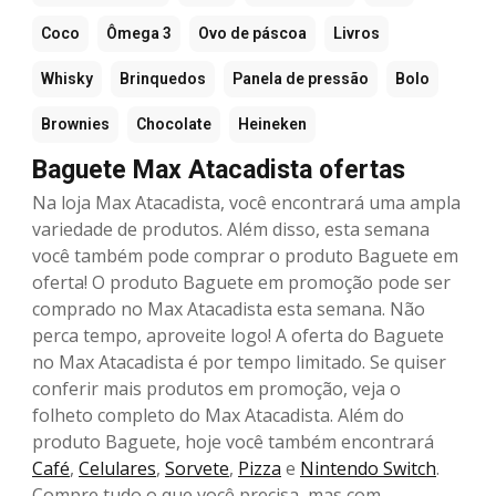
Coco
Ômega 3
Ovo de páscoa
Livros
Whisky
Brinquedos
Panela de pressão
Bolo
Brownies
Chocolate
Heineken
Baguete Max Atacadista ofertas
Na loja Max Atacadista, você encontrará uma ampla
variedade de produtos. Além disso, esta semana
você também pode comprar o produto Baguete em
oferta! O produto Baguete em promoção pode ser
comprado no Max Atacadista esta semana. Não
perca tempo, aproveite logo! A oferta do Baguete
no Max Atacadista é por tempo limitado. Se quiser
conferir mais produtos em promoção, veja o
folheto completo do Max Atacadista. Além do
produto Baguete, hoje você também encontrará
Café
,
Celulares
,
Sorvete
,
Pizza
e
Nintendo Switch
.
Compre tudo o que você precisa, mas com