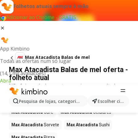
Folhetos atuais sempre à mão
Adicionar ao Chrome - GRÁTIS
App Kimbino
Max Atacadista Balas de mel
Todas as ofertas num só lugar
Max Atacadista Balas de mel oferta -
(14,1 mil avaliações)
folheto atual
Abra
Não foi possível encontrar quaisquer resultados
para este termo.
Mais produtos em Max Atacadista
Pesquisa de lojas, categorias,produtos...
Escolher cidade
Max Atacadista
Café
Max Atacadista
Celulares
Max Atacadista
Sorvete
Max Atacadista
Sushi
Max Atacadista
Pizza