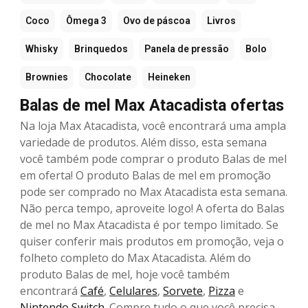
Coco
Ômega 3
Ovo de páscoa
Livros
Whisky
Brinquedos
Panela de pressão
Bolo
Brownies
Chocolate
Heineken
Balas de mel Max Atacadista ofertas
Na loja Max Atacadista, você encontrará uma ampla
variedade de produtos. Além disso, esta semana
você também pode comprar o produto Balas de mel
em oferta! O produto Balas de mel em promoção
pode ser comprado no Max Atacadista esta semana.
Não perca tempo, aproveite logo! A oferta do Balas
de mel no Max Atacadista é por tempo limitado. Se
quiser conferir mais produtos em promoção, veja o
folheto completo do Max Atacadista. Além do
produto Balas de mel, hoje você também
encontrará
Café
,
Celulares
,
Sorvete
,
Pizza
e
Nintendo Switch
. Compre tudo o que você precisa,