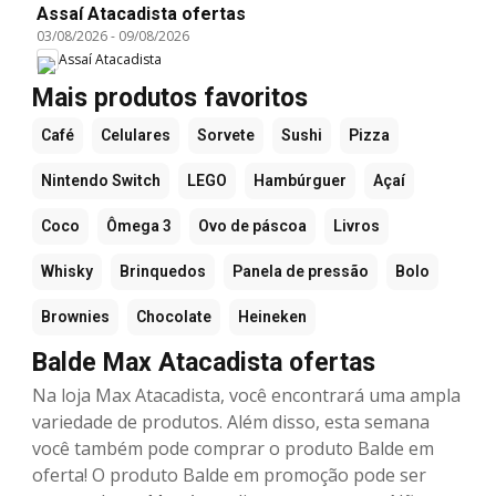
Assaí Atacadista ofertas
03/08/2026
-
09/08/2026
Assaí Atacadista
Mais produtos favoritos
Café
Celulares
Sorvete
Sushi
Pizza
Nintendo Switch
LEGO
Hambúrguer
Açaí
Coco
Ômega 3
Ovo de páscoa
Livros
Whisky
Brinquedos
Panela de pressão
Bolo
Brownies
Chocolate
Heineken
Balde Max Atacadista ofertas
Na loja Max Atacadista, você encontrará uma ampla
variedade de produtos. Além disso, esta semana
você também pode comprar o produto Balde em
oferta! O produto Balde em promoção pode ser