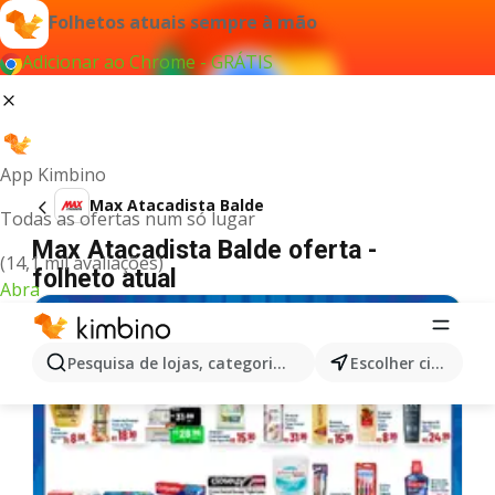
Folhetos atuais sempre à mão
Adicionar ao Chrome - GRÁTIS
App Kimbino
Max Atacadista Balde
Todas as ofertas num só lugar
Max Atacadista Balde oferta -
(14,1 mil avaliações)
folheto atual
Abra
Pesquisa de lojas, categorias,produtos...
Escolher cidade