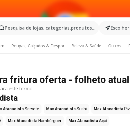
Pesquisa de lojas, categorias,produtos...
Escolher
dim
Roupas, Calçados & Despor
Beleza & Saúde
Outros
 fritura oferta - folheto atual
ara este termo.
dista
x Atacadista
Sorvete
Max Atacadista
Sushi
Max Atacadista
Pi
O
Max Atacadista
Hambúrguer
Max Atacadista
Açaí