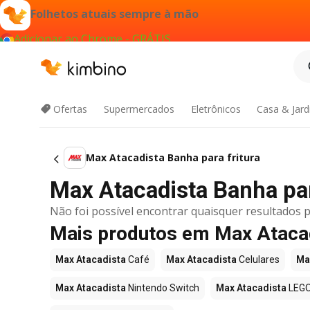
Folhetos atuais sempre à mão
Adicionar ao Chrome - GRÁTIS
Ofertas
Supermercados
Eletrônicos
Casa & Jar
Max Atacadista Banha para fritura
Max Atacadista Banha para
Não foi possível encontrar quaisquer resultados p
Mais produtos em Max Ataca
Max Atacadista
Café
Max Atacadista
Celulares
Ma
Max Atacadista
Nintendo Switch
Max Atacadista
LEG