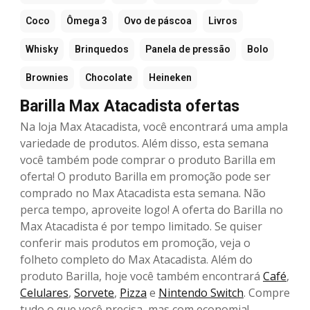
Coco
Ômega 3
Ovo de páscoa
Livros
Whisky
Brinquedos
Panela de pressão
Bolo
Brownies
Chocolate
Heineken
Barilla Max Atacadista ofertas
Na loja Max Atacadista, você encontrará uma ampla
variedade de produtos. Além disso, esta semana
você também pode comprar o produto Barilla em
oferta! O produto Barilla em promoção pode ser
comprado no Max Atacadista esta semana. Não
perca tempo, aproveite logo! A oferta do Barilla no
Max Atacadista é por tempo limitado. Se quiser
conferir mais produtos em promoção, veja o
folheto completo do Max Atacadista. Além do
produto Barilla, hoje você também encontrará
Café
,
Celulares
,
Sorvete
,
Pizza
e
Nintendo Switch
. Compre
tudo o que você precisa, mas com economia!