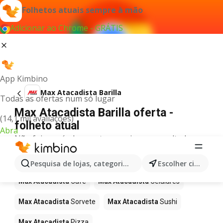
Folhetos atuais sempre à mão
Adicionar ao Chrome - GRÁTIS
App Kimbino
Max Atacadista Barilla
Todas as ofertas num só lugar
Max Atacadista Barilla oferta -
(14,1 mil avaliações)
folheto atual
Abra
Não foi possível encontrar quaisquer resultados
para este termo.
Mais produtos em Max Atacadista
Pesquisa de lojas, categorias,produtos...
Escolher cidade
Max Atacadista
Café
Max Atacadista
Celulares
Max Atacadista
Sorvete
Max Atacadista
Sushi
Max Atacadista
Pizza