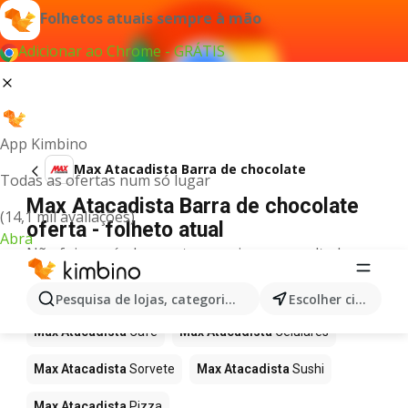
Folhetos atuais sempre à mão
Adicionar ao Chrome - GRÁTIS
App Kimbino
Max Atacadista Barra de chocolate
Todas as ofertas num só lugar
Max Atacadista Barra de chocolate
(14,1 mil avaliações)
oferta - folheto atual
Abra
Não foi possível encontrar quaisquer resultados
para este termo.
Mais produtos em Max Atacadista
Pesquisa de lojas, categorias,produtos...
Escolher cidade
Max Atacadista
Café
Max Atacadista
Celulares
Max Atacadista
Sorvete
Max Atacadista
Sushi
Max Atacadista
Pizza