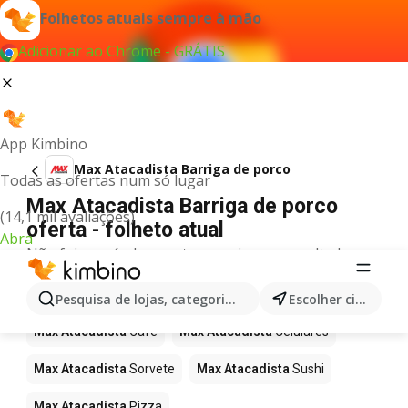
Folhetos atuais sempre à mão
Adicionar ao Chrome - GRÁTIS
App Kimbino
Max Atacadista Barriga de porco
Todas as ofertas num só lugar
Max Atacadista Barriga de porco
(14,1 mil avaliações)
oferta - folheto atual
Abra
Não foi possível encontrar quaisquer resultados
para este termo.
Mais produtos em Max Atacadista
Pesquisa de lojas, categorias,produtos...
Escolher cidade
Max Atacadista
Café
Max Atacadista
Celulares
Max Atacadista
Sorvete
Max Atacadista
Sushi
Max Atacadista
Pizza