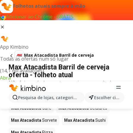
Folhetos atuais sempre à mão
Adicionar ao Chrome - GRÁTIS
App Kimbino
Max Atacadista Barril de cerveja
Todas as ofertas num só lugar
Max Atacadista Barril de cerveja
(14,1 mil avaliações)
oferta - folheto atual
Abra
Não foi possível encontrar quaisquer resultados
para este termo.
Mais produtos em Max Atacadista
Pesquisa de lojas, categorias,produtos...
Escolher cidade
Max Atacadista
Café
Max Atacadista
Celulares
Max Atacadista
Sorvete
Max Atacadista
Sushi
Max Atacadista
Pizza