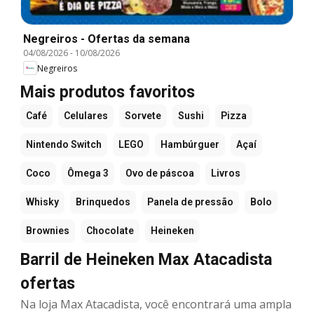
Negreiros - Ofertas da semana
04/08/2026
-
10/08/2026
Negreiros
Mais produtos favoritos
Café
Celulares
Sorvete
Sushi
Pizza
Nintendo Switch
LEGO
Hambúrguer
Açaí
Coco
Ômega 3
Ovo de páscoa
Livros
Whisky
Brinquedos
Panela de pressão
Bolo
Brownies
Chocolate
Heineken
Barril de Heineken Max Atacadista
ofertas
Na loja Max Atacadista, você encontrará uma ampla