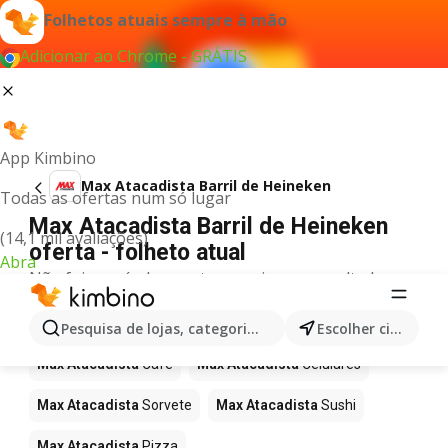
Folhetos atuais sempre à mão
Adicionar ao Chrome - GRÁTIS
App Kimbino
Max Atacadista Barril de Heineken
Todas as ofertas num só lugar
Max Atacadista Barril de Heineken
(14,1 mil avaliações)
oferta - folheto atual
Abra
Não foi possível encontrar quaisquer resultados
para este termo.
Mais produtos em Max Atacadista
Pesquisa de lojas, categorias,produtos...
Escolher cidade
Max Atacadista
Café
Max Atacadista
Celulares
Max Atacadista
Sorvete
Max Atacadista
Sushi
Max Atacadista
Pizza