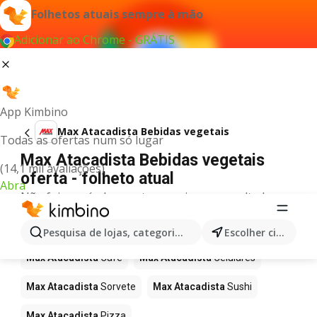
Folhetos atuais sempre à mão
Adicionar ao Chrome - GRÁTIS
App Kimbino
Max Atacadista Bebidas vegetais
Todas as ofertas num só lugar
Max Atacadista Bebidas vegetais
(14,1 mil avaliações)
oferta - folheto atual
Abra
Não foi possível encontrar quaisquer resultados
para este termo.
Mais produtos em Max Atacadista
Pesquisa de lojas, categorias,produtos...
Escolher cidade
Max Atacadista
Café
Max Atacadista
Celulares
Max Atacadista
Sorvete
Max Atacadista
Sushi
Max Atacadista
Pizza