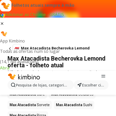
Folhetos atuais sempre à mão
Adicionar ao Chrome - GRÁTIS
App Kimbino
Max Atacadista Becherovka Lemond
Todas as ofertas num só lugar
Max Atacadista Becherovka Lemond
(14,1 mil avaliações)
oferta - folheto atual
Abra
Não foi possível encontrar quaisquer resultados
para este termo.
Mais produtos em Max Atacadista
Pesquisa de lojas, categorias,produtos...
Escolher cidade
Max Atacadista
Café
Max Atacadista
Celulares
Max Atacadista
Sorvete
Max Atacadista
Sushi
Max Atacadista
Pizza