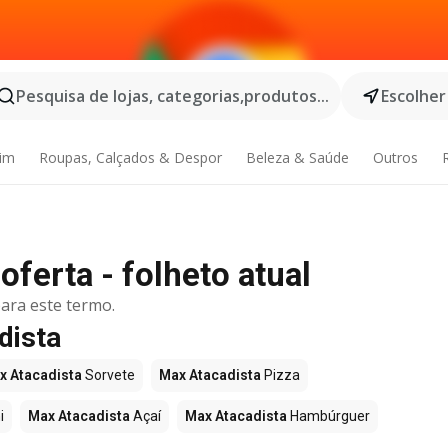
Pesquisa de lojas, categorias,produtos...
Escolher
dim
Roupas, Calçados & Despor
Beleza & Saúde
Outros
oferta - folheto atual
ara este termo.
dista
x Atacadista
Sorvete
Max Atacadista
Pizza
i
Max Atacadista
Açaí
Max Atacadista
Hambúrguer