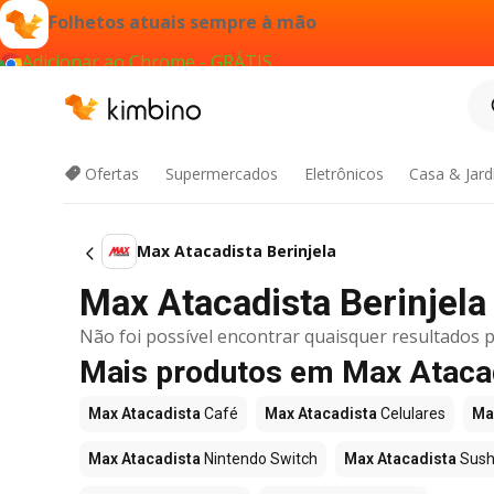
Folhetos atuais sempre à mão
Adicionar ao Chrome - GRÁTIS
Ofertas
Supermercados
Eletrônicos
Casa & Jar
Max Atacadista Berinjela
Max Atacadista Berinjela 
Não foi possível encontrar quaisquer resultados p
Mais produtos em Max Ataca
Max Atacadista
Café
Max Atacadista
Celulares
Ma
Max Atacadista
Nintendo Switch
Max Atacadista
Sush