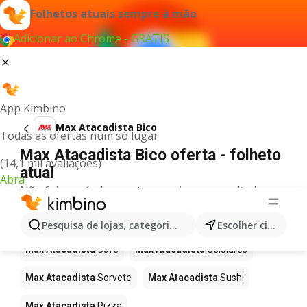
Folhetos atuais sempre à mão
Adicionar ao Chrome - GRÁTIS
App Kimbino
Max Atacadista Bico
Todas as ofertas num só lugar
Max Atacadista Bico oferta - folheto
(14,1 mil avaliações)
atual
Abra
Não foi possível encontrar quaisquer resultados
para este termo.
Mais produtos em Max Atacadista
Pesquisa de lojas, categorias,produtos...
Escolher cidade
Max Atacadista
Café
Max Atacadista
Celulares
Max Atacadista
Sorvete
Max Atacadista
Sushi
Max Atacadista
Pizza