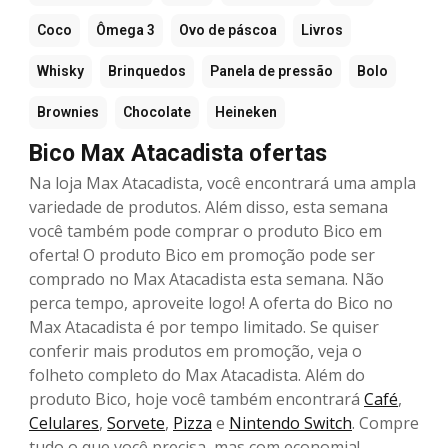
Coco
Ômega 3
Ovo de páscoa
Livros
Whisky
Brinquedos
Panela de pressão
Bolo
Brownies
Chocolate
Heineken
Bico Max Atacadista ofertas
Na loja Max Atacadista, você encontrará uma ampla
variedade de produtos. Além disso, esta semana
você também pode comprar o produto Bico em
oferta! O produto Bico em promoção pode ser
comprado no Max Atacadista esta semana. Não
perca tempo, aproveite logo! A oferta do Bico no
Max Atacadista é por tempo limitado. Se quiser
conferir mais produtos em promoção, veja o
folheto completo do Max Atacadista. Além do
produto Bico, hoje você também encontrará
Café
,
Celulares
,
Sorvete
,
Pizza
e
Nintendo Switch
. Compre
tudo o que você precisa, mas com economia!