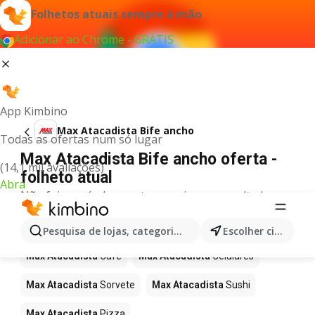
Folhetos atuais sempre à mão
Adicionar ao Chrome - GRÁTIS
App Kimbino
Max Atacadista Bife ancho
Todas as ofertas num só lugar
Max Atacadista Bife ancho oferta -
(14,1 mil avaliações)
folheto atual
Abra
Não foi possível encontrar quaisquer resultados
para este termo.
Mais produtos em Max Atacadista
Pesquisa de lojas, categorias,produtos...
Escolher cidade
Max Atacadista
Café
Max Atacadista
Celulares
Max Atacadista
Sorvete
Max Atacadista
Sushi
Max Atacadista
Pizza