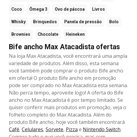
Coco
Ômega 3
Ovo de páscoa
Livros
Whisky
Brinquedos
Panela de pressão
Bolo
Brownies
Chocolate
Heineken
Bife ancho Max Atacadista ofertas
Na loja Max Atacadista, você encontrará uma ampla
variedade de produtos. Além disso, esta semana
você também pode comprar o produto Bife ancho
em oferta! O produto Bife ancho em promoção
pode ser comprado no Max Atacadista esta semana.
Não perca tempo, aproveite logo! A oferta do Bife
ancho no Max Atacadista é por tempo limitado. Se
quiser conferir mais produtos em promoção, veja o
folheto completo do Max Atacadista. Além do
produto Bife ancho, hoje você também encontrará
Café
,
Celulares
,
Sorvete
,
Pizza
e
Nintendo Switch
.
Compre tudo o que você precisa, mas com