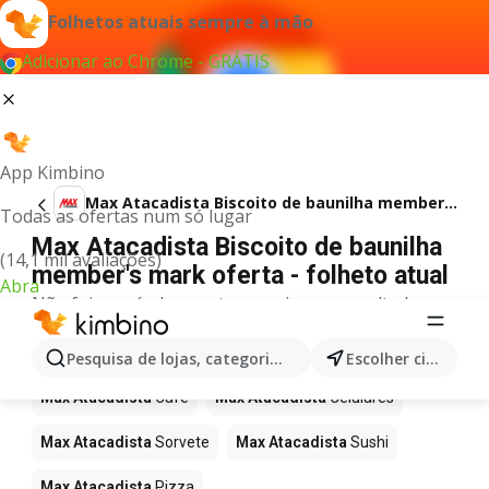
Folhetos atuais sempre à mão
Adicionar ao Chrome - GRÁTIS
App Kimbino
Max Atacadista Biscoito de baunilha member's mark
Todas as ofertas num só lugar
Max Atacadista Biscoito de baunilha
(14,1 mil avaliações)
member's mark oferta - folheto atual
Abra
Não foi possível encontrar quaisquer resultados
para este termo.
Mais produtos em Max Atacadista
Pesquisa de lojas, categorias,produtos...
Escolher cidade
Max Atacadista
Café
Max Atacadista
Celulares
Max Atacadista
Sorvete
Max Atacadista
Sushi
Max Atacadista
Pizza