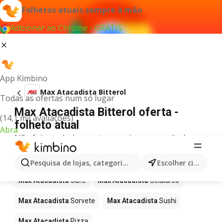
Folhetos atuais sempre à mão
Adicionar ao Chrome - GRÁTIS
App Kimbino
Max Atacadista Bitterol
Todas as ofertas num só lugar
Max Atacadista Bitterol oferta -
(14,1 mil avaliações)
folheto atual
Abra
Não foi possível encontrar quaisquer resultados
para este termo.
Mais produtos em Max Atacadista
Pesquisa de lojas, categorias,produtos...
Escolher cidade
Max Atacadista
Café
Max Atacadista
Celulares
Max Atacadista
Sorvete
Max Atacadista
Sushi
Max Atacadista
Pizza