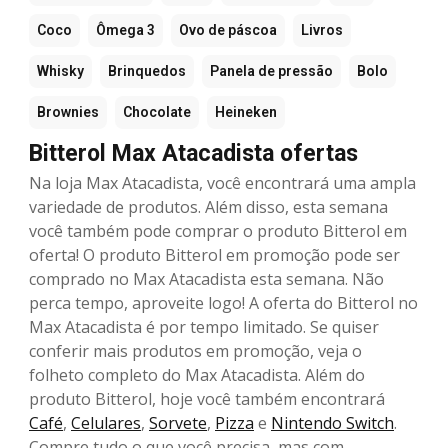
Coco
Ômega 3
Ovo de páscoa
Livros
Whisky
Brinquedos
Panela de pressão
Bolo
Brownies
Chocolate
Heineken
Bitterol Max Atacadista ofertas
Na loja Max Atacadista, você encontrará uma ampla
variedade de produtos. Além disso, esta semana
você também pode comprar o produto Bitterol em
oferta! O produto Bitterol em promoção pode ser
comprado no Max Atacadista esta semana. Não
perca tempo, aproveite logo! A oferta do Bitterol no
Max Atacadista é por tempo limitado. Se quiser
conferir mais produtos em promoção, veja o
folheto completo do Max Atacadista. Além do
produto Bitterol, hoje você também encontrará
Café
,
Celulares
,
Sorvete
,
Pizza
e
Nintendo Switch
.
Compre tudo o que você precisa, mas com