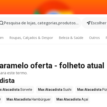
Pesquisa de lojas, categorias,produtos...
Escolher
dim
Roupas, Calçados & Despor
Beleza & Saúde
Outros
aramelo oferta - folheto atual
ara este termo.
dista
x Atacadista
Sorvete
Max Atacadista
Sushi
Max Atacadista
Pi
O
Max Atacadista
Hambúrguer
Max Atacadista
Açaí