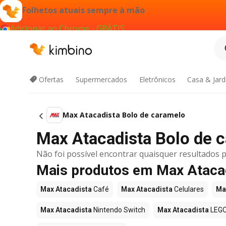
Folhetos atuais sempre à mão
Adicionar ao Chrome - GRÁTIS
Ofertas
Supermercados
Eletrônicos
Casa & Jar
Max Atacadista Bolo de caramelo
Max Atacadista Bolo de c
Não foi possível encontrar quaisquer resultados p
Mais produtos em Max Ataca
Max Atacadista
Café
Max Atacadista
Celulares
Ma
Max Atacadista
Nintendo Switch
Max Atacadista
LEG