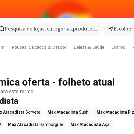
Pesquisa de lojas, categorias,produtos...
Escolher
dim
Roupas, Calçados & Despor
Beleza & Saúde
Outros
ica oferta - folheto atual
ara este termo.
dista
x Atacadista
Sorvete
Max Atacadista
Sushi
Max Atacadista
Pi
O
Max Atacadista
Hambúrguer
Max Atacadista
Açaí