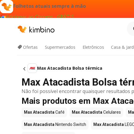
Folhetos atuais sempre à mão
Adicionar ao Chrome - GRÁTIS
Ofertas
Supermercados
Eletrônicos
Casa & Jar
Max Atacadista Bolsa térmica
Max Atacadista Bolsa térm
Não foi possível encontrar quaisquer resultados p
Mais produtos em Max Ataca
Max Atacadista
Café
Max Atacadista
Celulares
Ma
Max Atacadista
Nintendo Switch
Max Atacadista
LEG