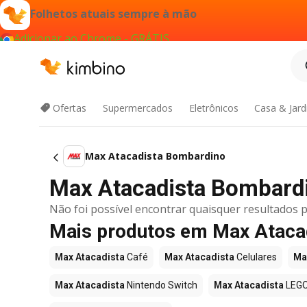
Folhetos atuais sempre à mão
Adicionar ao Chrome - GRÁTIS
Ofertas
Supermercados
Eletrônicos
Casa & Jar
Max Atacadista Bombardino
Max Atacadista Bombardin
Não foi possível encontrar quaisquer resultados p
Mais produtos em Max Ataca
Max Atacadista
Café
Max Atacadista
Celulares
Ma
Max Atacadista
Nintendo Switch
Max Atacadista
LEG