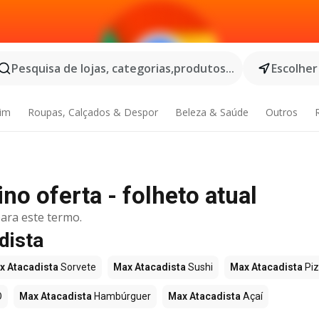
Pesquisa de lojas, categorias,produtos...
Escolher
dim
Roupas, Calçados & Despor
Beleza & Saúde
Outros
o oferta - folheto atual
ara este termo.
dista
x Atacadista
Sorvete
Max Atacadista
Sushi
Max Atacadista
Pi
O
Max Atacadista
Hambúrguer
Max Atacadista
Açaí