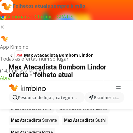
Folhetos atuais sempre à mão
Adicionar ao Chrome - GRÁTIS
App Kimbino
Max Atacadista Bombom Lindor
Todas as ofertas num só lugar
Max Atacadista Bombom Lindor
(14,1 mil avaliações)
oferta - folheto atual
Abra
Não foi possível encontrar quaisquer resultados
para este termo.
Mais produtos em Max Atacadista
Pesquisa de lojas, categorias,produtos...
Escolher cidade
Max Atacadista
Café
Max Atacadista
Celulares
Max Atacadista
Sorvete
Max Atacadista
Sushi
Max Atacadista
Pizza