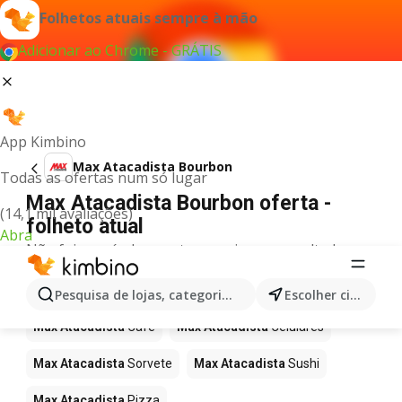
Folhetos atuais sempre à mão
Adicionar ao Chrome - GRÁTIS
App Kimbino
Max Atacadista Bourbon
Todas as ofertas num só lugar
Max Atacadista Bourbon oferta -
(14,1 mil avaliações)
folheto atual
Abra
Não foi possível encontrar quaisquer resultados
para este termo.
Mais produtos em Max Atacadista
Pesquisa de lojas, categorias,produtos...
Escolher cidade
Max Atacadista
Café
Max Atacadista
Celulares
Max Atacadista
Sorvete
Max Atacadista
Sushi
Max Atacadista
Pizza