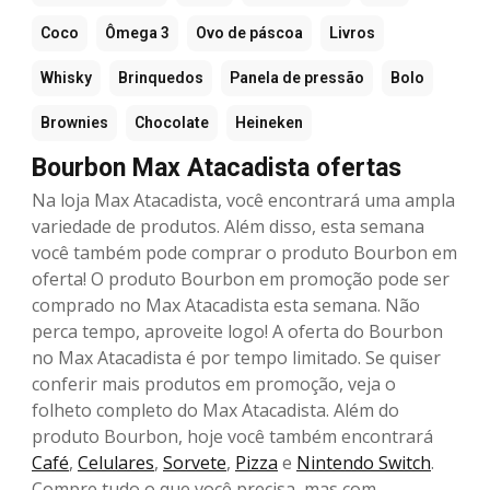
Coco
Ômega 3
Ovo de páscoa
Livros
Whisky
Brinquedos
Panela de pressão
Bolo
Brownies
Chocolate
Heineken
Bourbon Max Atacadista ofertas
Na loja Max Atacadista, você encontrará uma ampla
variedade de produtos. Além disso, esta semana
você também pode comprar o produto Bourbon em
oferta! O produto Bourbon em promoção pode ser
comprado no Max Atacadista esta semana. Não
perca tempo, aproveite logo! A oferta do Bourbon
no Max Atacadista é por tempo limitado. Se quiser
conferir mais produtos em promoção, veja o
folheto completo do Max Atacadista. Além do
produto Bourbon, hoje você também encontrará
Café
,
Celulares
,
Sorvete
,
Pizza
e
Nintendo Switch
.
Compre tudo o que você precisa, mas com