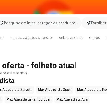
Pesquisa de lojas, categorias,produtos...
Escolher
dim
Roupas, Calçados & Despor
Beleza & Saúde
Outros
oferta - folheto atual
ara este termo.
dista
x Atacadista
Sorvete
Max Atacadista
Sushi
Max Atacadista
Pi
O
Max Atacadista
Hambúrguer
Max Atacadista
Açaí