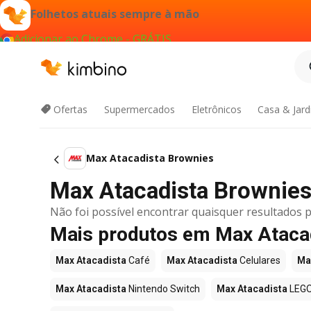
Folhetos atuais sempre à mão
Adicionar ao Chrome - GRÁTIS
Ofertas
Supermercados
Eletrônicos
Casa & Jar
Max Atacadista Brownies
Max Atacadista Brownies 
Não foi possível encontrar quaisquer resultados p
Mais produtos em Max Ataca
Max Atacadista
Café
Max Atacadista
Celulares
Ma
Max Atacadista
Nintendo Switch
Max Atacadista
LEG