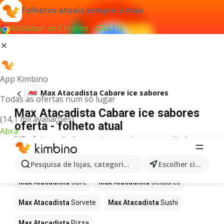
Folhetos atuais sempre à mão
Adicionar ao Chrome - GRÁTIS
App Kimbino
Max Atacadista Cabare ice sabores
Todas as ofertas num só lugar
Max Atacadista Cabare ice sabores
(14,1 mil avaliações)
oferta - folheto atual
Abra
Não foi possível encontrar quaisquer resultados
para este termo.
Mais produtos em Max Atacadista
Pesquisa de lojas, categorias,produtos...
Escolher cidade
Max Atacadista
Café
Max Atacadista
Celulares
Max Atacadista
Sorvete
Max Atacadista
Sushi
Max Atacadista
Pizza