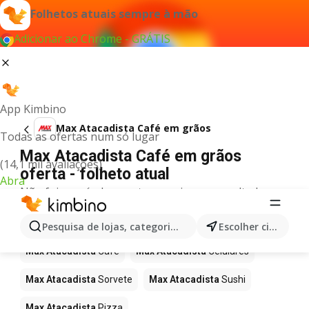
Folhetos atuais sempre à mão
Adicionar ao Chrome - GRÁTIS
App Kimbino
Max Atacadista Café em grãos
Todas as ofertas num só lugar
Max Atacadista Café em grãos
(14,1 mil avaliações)
oferta - folheto atual
Abra
Não foi possível encontrar quaisquer resultados
para este termo.
Mais produtos em Max Atacadista
Pesquisa de lojas, categorias,produtos...
Escolher cidade
Max Atacadista
Café
Max Atacadista
Celulares
Max Atacadista
Sorvete
Max Atacadista
Sushi
Max Atacadista
Pizza