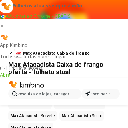
Folhetos atuais sempre à mão
Adicionar ao Chrome - GRÁTIS
App Kimbino
Max Atacadista Caixa de frango
Todas as ofertas num só lugar
Max Atacadista Caixa de frango
(14,1 mil avaliações)
oferta - folheto atual
Abra
Não foi possível encontrar quaisquer resultados
para este termo.
Mais produtos em Max Atacadista
Pesquisa de lojas, categorias,produtos...
Escolher cidade
Max Atacadista
Café
Max Atacadista
Celulares
Max Atacadista
Sorvete
Max Atacadista
Sushi
Max Atacadista
Pizza