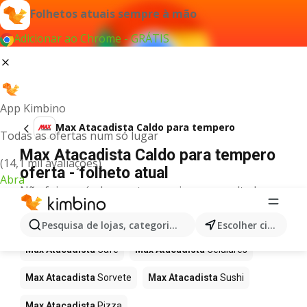
Folhetos atuais sempre à mão
Adicionar ao Chrome - GRÁTIS
App Kimbino
Max Atacadista Caldo para tempero
Todas as ofertas num só lugar
Max Atacadista Caldo para tempero
(14,1 mil avaliações)
oferta - folheto atual
Abra
Não foi possível encontrar quaisquer resultados
para este termo.
Mais produtos em Max Atacadista
Pesquisa de lojas, categorias,produtos...
Escolher cidade
Max Atacadista
Café
Max Atacadista
Celulares
Max Atacadista
Sorvete
Max Atacadista
Sushi
Max Atacadista
Pizza