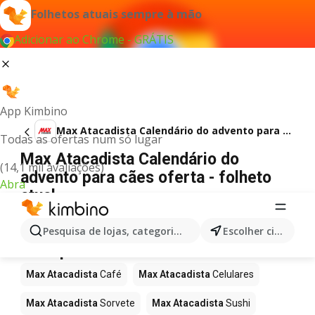
Folhetos atuais sempre à mão
Adicionar ao Chrome - GRÁTIS
App Kimbino
Max Atacadista Calendário do advento para cães
Todas as ofertas num só lugar
Max Atacadista Calendário do
(14,1 mil avaliações)
advento para cães oferta - folheto
Abra
atual
Não foi possível encontrar quaisquer resultados
para este termo.
Pesquisa de lojas, categorias,produtos...
Escolher cidade
Mais produtos em Max Atacadista
Max Atacadista
Café
Max Atacadista
Celulares
Max Atacadista
Sorvete
Max Atacadista
Sushi