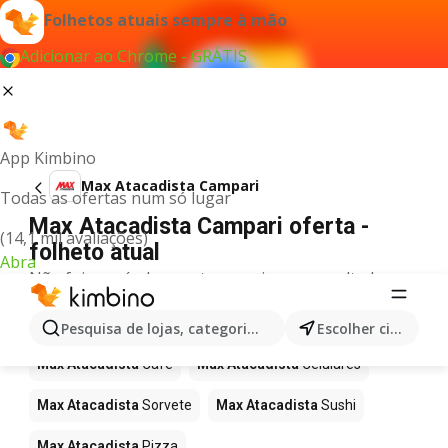
Folhetos atuais sempre à mão
Adicionar ao Chrome - GRÁTIS
App Kimbino
Max Atacadista Campari
Todas as ofertas num só lugar
Max Atacadista Campari oferta -
(14,1 mil avaliações)
folheto atual
Abra
Não foi possível encontrar quaisquer resultados
para este termo.
Mais produtos em Max Atacadista
Pesquisa de lojas, categorias,produtos...
Escolher cidade
Max Atacadista
Café
Max Atacadista
Celulares
Max Atacadista
Sorvete
Max Atacadista
Sushi
Max Atacadista
Pizza