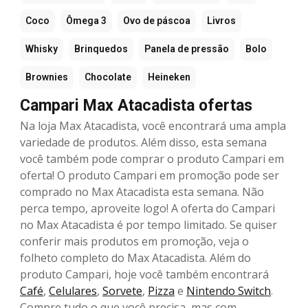
Coco
Ômega 3
Ovo de páscoa
Livros
Whisky
Brinquedos
Panela de pressão
Bolo
Brownies
Chocolate
Heineken
Campari Max Atacadista ofertas
Na loja Max Atacadista, você encontrará uma ampla
variedade de produtos. Além disso, esta semana
você também pode comprar o produto Campari em
oferta! O produto Campari em promoção pode ser
comprado no Max Atacadista esta semana. Não
perca tempo, aproveite logo! A oferta do Campari
no Max Atacadista é por tempo limitado. Se quiser
conferir mais produtos em promoção, veja o
folheto completo do Max Atacadista. Além do
produto Campari, hoje você também encontrará
Café
,
Celulares
,
Sorvete
,
Pizza
e
Nintendo Switch
.
Compre tudo o que você precisa, mas com