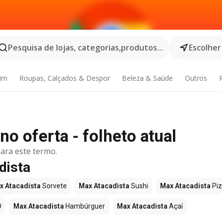
Pesquisa de lojas, categorias,produtos...
Escolher
dim
Roupas, Calçados & Despor
Beleza & Saúde
Outros
o oferta - folheto atual
ara este termo.
dista
x Atacadista
Sorvete
Max Atacadista
Sushi
Max Atacadista
Pi
O
Max Atacadista
Hambúrguer
Max Atacadista
Açaí