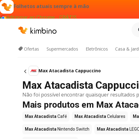
Folhetos atuais sempre à mão
Adicionar ao Chrome - GRÁTIS
Ofertas
Supermercados
Eletrônicos
Casa & Jar
Max Atacadista Cappuccino
Max Atacadista Cappuccin
Não foi possível encontrar quaisquer resultados p
Mais produtos em Max Ataca
Max Atacadista
Café
Max Atacadista
Celulares
Ma
Max Atacadista
Nintendo Switch
Max Atacadista
LEG