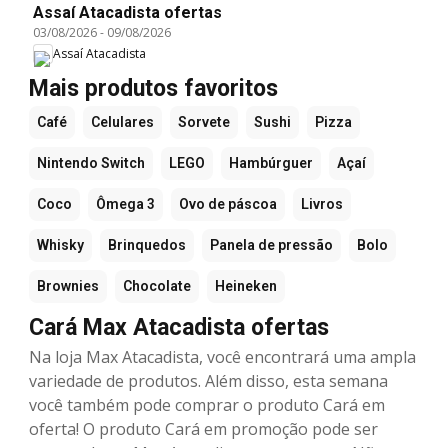
Assaí Atacadista ofertas
03/08/2026
-
09/08/2026
Assaí Atacadista
Mais produtos favoritos
Café
Celulares
Sorvete
Sushi
Pizza
Nintendo Switch
LEGO
Hambúrguer
Açaí
Coco
Ômega 3
Ovo de páscoa
Livros
Whisky
Brinquedos
Panela de pressão
Bolo
Brownies
Chocolate
Heineken
Cará Max Atacadista ofertas
Na loja Max Atacadista, você encontrará uma ampla
variedade de produtos. Além disso, esta semana
você também pode comprar o produto Cará em
oferta! O produto Cará em promoção pode ser