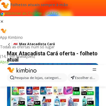
Folhetos atuais sempre à mão
Adicionar ao Chrome - GRÁTIS
App Kimbino
Max Atacadista Cará
Todas as ofertas num só lugar
Max Atacadista Cará oferta - folheto
(14,1 mil avaliações)
atual
Abra
Pesquisa de lojas, categorias,produtos...
Escolher cidade