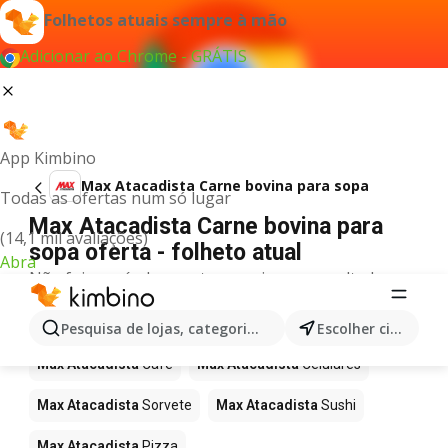
Folhetos atuais sempre à mão
Adicionar ao Chrome - GRÁTIS
App Kimbino
Max Atacadista Carne bovina para sopa
Todas as ofertas num só lugar
Max Atacadista Carne bovina para
(14,1 mil avaliações)
sopa oferta - folheto atual
Abra
Não foi possível encontrar quaisquer resultados
para este termo.
Mais produtos em Max Atacadista
Pesquisa de lojas, categorias,produtos...
Escolher cidade
Max Atacadista
Café
Max Atacadista
Celulares
Max Atacadista
Sorvete
Max Atacadista
Sushi
Max Atacadista
Pizza