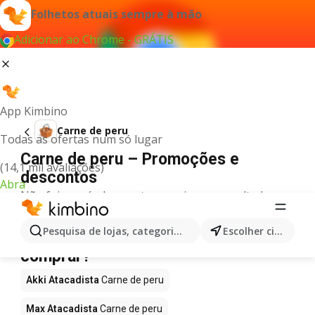
Folhetos atuais sempre à mão
Adicionar ao Chrome - GRÁTIS
App Kimbino
Carne de peru
Todas as ofertas num só lugar
Carne de peru – Promoções e
(14,1 mil avaliações)
descontos
Abra
Não foi possível encontrar quaisquer resultados
para este termo.
Carne de peru em promoção - Onde
Pesquisa de lojas, categorias,produtos...
Escolher cidade
comprar?
Akki Atacadista
Carne de peru
Max Atacadista
Carne de peru