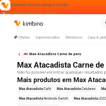
Folhetos atuais sempre à mão
Adicionar ao Chrome - GRÁTIS
Ofertas
Supermercados
Eletrônicos
Casa & Jar
Max Atacadista Carne de peru
Max Atacadista Carne de p
Não foi possível encontrar quaisquer resultados p
Mais produtos em Max Ataca
Max Atacadista
Café
Max Atacadista
Celulares
Ma
Max Atacadista
Nintendo Switch
Max Atacadista
LEG